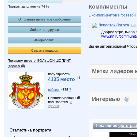
Комплименты
Портрет заполнен на 74 %
1 комплиментов в гостевой 
Отправить приватное сообщение
Лепесток Лотоса
Добавить в друзья
Доброе утро, вчера
www.nn.ru/community/
Игнорировать
Вы не авторизованы! Чтоб
Сделать подарок
Покупаем вместе: БОЛЬШОЙ ШОПИНГ
(взрослый)
Метки лидеров
популярность:
+1
4135 место
↑
рейтинг
4875
?
Привилегированный
Интервью
пользователь
5
уровня
Последние
фотогра
Статистика портрета: